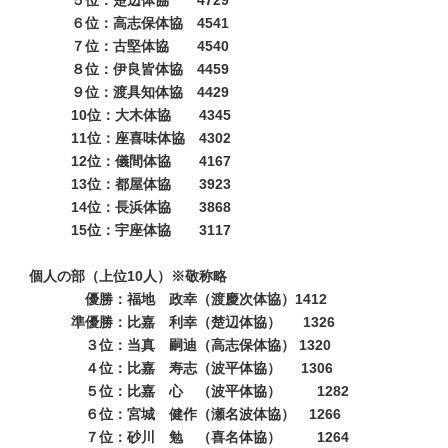
５位：楚辺体協 4729
６位：高志保体協 4541
７位：古堅体協 4540
８位：伊良皆体協 4459
９位：渡具知体協 4429
10位：大木体協 4345
11位：座喜味体協 4302
12位：儀間体協 4167
13位：都屋体協 3923
14位：長浜体協 3868
15位：宇座体協 3117
個人の部（上位10人）※敬称略
優勝：福地 政幸（渡慶次体協）1412
準優勝：比嘉 利幸（楚辺体協） 1326
３位：当真 嗣迪（高志保体協） 1320
４位：比嘉 寿志（波平体協） 1306
５位：比嘉 心 （波平体協） 1282
６位：宮城 健作（瀬名波体協） 1266
７位：砂川 勉 （喜名体協） 1264