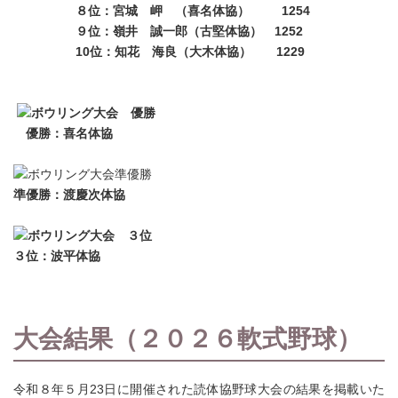
８位：宮城 岬 （喜名体協） 1254
９位：嶺井 誠一郎（古堅体協） 1252
10位：知花 海良（大木体協） 1229
優勝：喜名体協
準優勝：渡慶次体協
３位：波平体協
大会結果（２０２６軟式野球）
令和８年５月23日に開催された読体協野球大会の結果を掲載いた