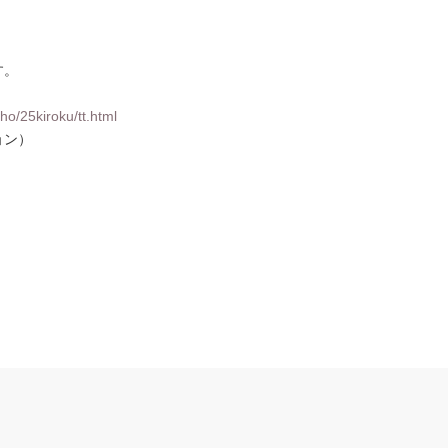
す。
ho/25kiroku/tt.html
ョン）