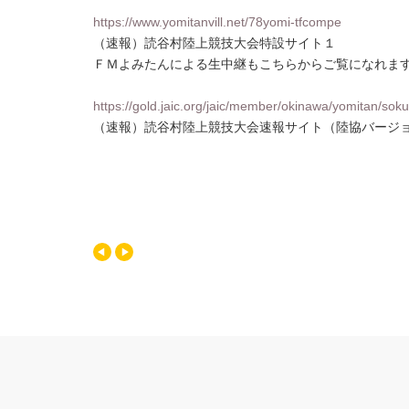
https://www.yomitanvill.net/78yomi-tfcompe
（速報）読谷村陸上競技大会特設サイト１
ＦＭよみたんによる生中継もこちらからご覧になれま
https://gold.jaic.org/jaic/member/okinawa/yomitan/soku
（速報）読谷村陸上競技大会速報サイト（陸協バージ